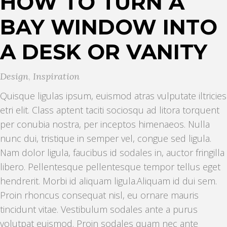
HOW TO TURN A
BAY WINDOW INTO
A DESK OR VANITY
Design
,
Inspiration
Quisque ligulas ipsum, euismod atras vulputate iltricies
etri elit. Class aptent taciti sociosqu ad litora torquent
per conubia nostra, per inceptos himenaeos. Nulla
nunc dui, tristique in semper vel, congue sed ligula.
Nam dolor ligula, faucibus id sodales in, auctor fringilla
libero. Pellentesque pellentesque tempor tellus eget
hendrerit. Morbi id aliquam ligula.
Aliquam id dui sem.
Proin rhoncus consequat nisl, eu ornare mauris
tincidunt vitae. Vestibulum sodales ante a purus
volutpat euismod. Proin sodales quam nec ante